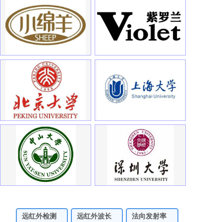
远红外检测
远红外波长
法向发射率