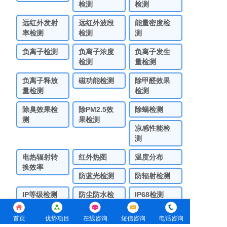
检测
检测
远红外发射
远红外波段
能量密度检
率检测
检测
测
负离子检测
负离子浓度
负离子发生
检测
量检测
负离子释放
磁功能检测
除甲醛效果
量检测
检测
除臭效果检
除PM2.5效
除螨检测
测
果检测
凉感性能检
测
电热辐射转
红外热图
温度分布
换效率
防蓝光检测
防辐射检测
IP等级检测
防尘防水检
IP68检测
测
IP67检测
首页
优势项目
在线咨询
短信咨询
电话咨询