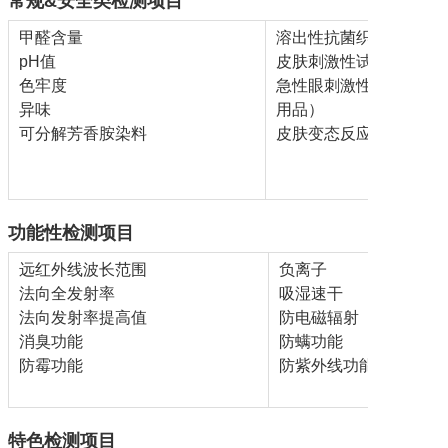
常规
&
安全类检测项目
甲醛含量
溶出性抗菌织物
pH
值
皮肤刺激性试验
色牢度
急性眼刺激性试验（眼
异味
用品）
可分解芳香胺染料
皮肤变态反应试验
功能性检测项目
远红外线波长
范围
负离子
法向全
发射率
吸湿速干
法向发射率
提高值
防电磁辐射
消臭功能
防螨功能
防霉功能
防紫外线功能
特色检测项目