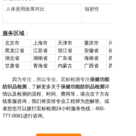
人体使用效果对比
辐射性
服务区域
：
北京市
上海市
天津市
重庆市
河北省
黑龙江省
江苏省
浙江省
安徽省
福建省
湖北省
湖南省
广东省
海南省
四川省
甘肃省
青海省
内蒙古
广西省
西藏
因为专注，所以专业。宏标检测专注
保健功能
纺织品
检测
，
了解更多关于
保健功能纺织品检测
详
情以及检测的流程、时间、费用等，请点击下方在
线客服咨询，我们将安排专业工程师为您解答。或
者您也可以拨打宏标检测
24
小时服务热线：
400-
777-0061
进行咨询。