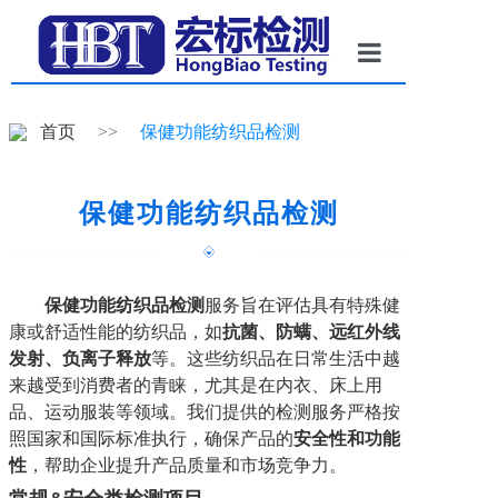
首页
首页
>>
保健功能纺织品检测
按服务项目
按产品领域
保健功能纺织品检测
优势项目
新闻动态
保健
功能纺织品
检测
服务旨在评估具有特殊健
康或舒适性能的纺织品，如
抗菌、防螨、
远红外
线
关于宏标
发射、负离子释放
等。这些纺织品在日常生活中越
来越受到消费者的青睐，尤其是在内衣、床上用
联系我们
品、运动服装等领域。我们提供的检测服务严格按
照国家和国际标准执行，确保产品的
安全性和功能
性
，帮助企业提升产品质量和市场竞争力。