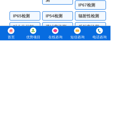
测
IP67检测
IP65检测
IP54检测
辐射性检测
对人体的辐
透过率检测
反射率检测
射评估
首页
优势项目
在线咨询
短信咨询
电话咨询
发射率检测
辐射率检测
石墨烯检测
远红外膏药
电热膜检测
贴检测
宏标检测
网站地图
联系我们