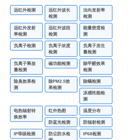
远红外检测
远红外波长
法向发射率
检测
检测
远红外发射
远红外波段
能量密度检
率检测
检测
测
负离子检测
负离子浓度
负离子发生
检测
量检测
负离子释放
磁功能检测
除甲醛效果
量检测
检测
除臭效果检
除PM2.5效
除螨检测
测
果检测
凉感性能检
测
电热辐射转
红外热图
温度分布
换效率
防蓝光检测
防辐射检测
IP等级检测
防尘防水检
IP68检测